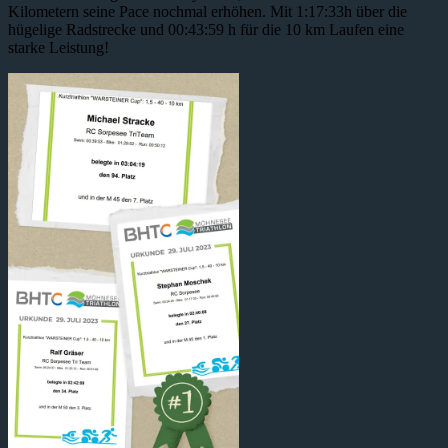
Kilometern seine Pace nochmal erhöhen. Mit 1:17:33h über die
hügelige Radstrecke und 00:43:59 h für die 10 km Laufen eine
starke Leistung!