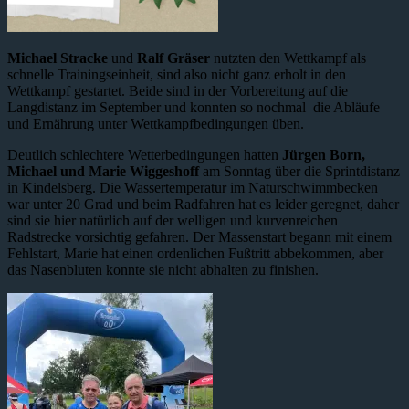
Michael Stracke
und
Ralf Gräser
nutzten den Wettkampf als
schnelle Trainingseinheit, sind also nicht ganz erholt in den
Wettkampf gestartet. Beide sind in der Vorbereitung auf die
Langdistanz im September und konnten so nochmal die Abläufe
und Ernährung unter Wettkampfbedingungen üben.
Deutlich schlechtere Wetterbedingungen hatten
Jürgen Born,
Michael und Marie Wiggeshoff
am Sonntag über die Sprintdistanz
in Kindelsberg. Die Wassertemperatur im Naturschwimmbecken
war unter 20 Grad und beim Radfahren hat es leider geregnet, daher
sind sie hier natürlich auf der welligen und kurvenreichen
Radstrecke vorsichtig gefahren. Der Massenstart begann mit einem
Fehlstart, Marie hat einen ordenlichen Fußtritt abbekommen, aber
das Nasenbluten konnte sie nicht abhalten zu finishen.