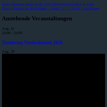
Beitragsnavigation
Vorheriger
Klara Oenings startet in die U19-Weltmeisterschaften in Paris
Beitrag:
Nächster
Klara Oenings im WM-Finale – heute 12.11 Uhr im Live-Stream
Beitrag:
Anstehende Veranstaltungen
Aug.
21
10:00
-
16:00
Turniertag Vereinsjugend 2026
Aug.
29