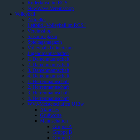
Ruderkurse im RCS
NewWave Vereinsshop
Volleyball
Aktuelles
Leitbild „Volleyball im RCS“
Vereinsshop
Saisonmagazin
Spieltagsmagazin
Volleyball-Trainerteam
Jugendmannschaften
1. Damenmannschaft
2. Damenmannschaft
3. Damenmannschaft
4. Damenmannschaft
1. Herrenmannschaft
2. Herrenmannschaft
3. Herrenmannschaft
4. Herrenmannschaft
WVJ-Meisterschaften U13w
Aktuelles
Grußworte
Mannschaften
Gruppe A
Gruppe B
Gruppe C