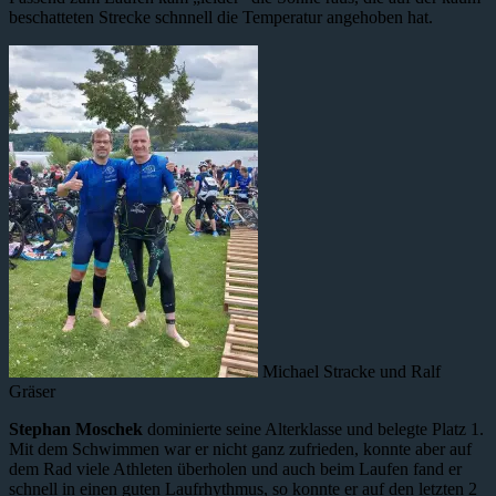
beschatteten Strecke schnnell die Temperatur angehoben hat.
Michael Stracke und Ralf
Gräser
Stephan Moschek
dominierte seine Alterklasse und belegte Platz 1.
Mit dem Schwimmen war er nicht ganz zufrieden, konnte aber auf
dem Rad viele Athleten überholen und auch beim Laufen fand er
schnell in einen guten Laufrhythmus, so konnte er auf den letzten 2