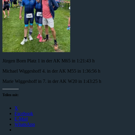
Jürgen Born Platz 1 in der AK M65 in 1:21:43 h
Michael Wiggeshoff 4. in der AK M55 in 1:36:56 h
Marie Wiggeshoff in 7. in der AK W20 in 1:43:25 h
Teilen mit:
X
Facebook
E-Mail
WhatsApp