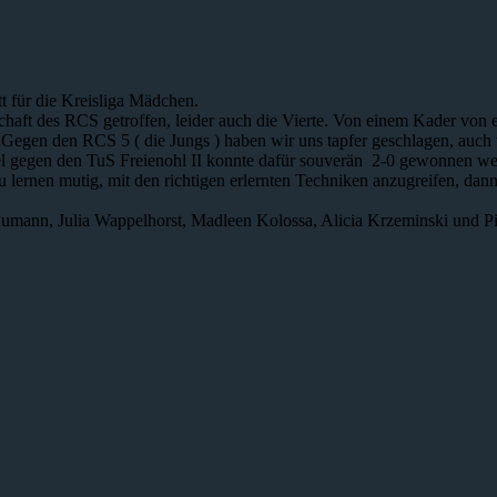
tt für die Kreisliga Mädchen.
chaft des RCS getroffen, leider auch die Vierte. Von einem Kader von e
Gegen den RCS 5 ( die Jungs ) haben wir uns tapfer geschlagen, auch
l gegen den TuS Freienohl II konnte dafür souverän 2-0 gewonnen wer
zu lernen mutig, mit den richtigen erlernten Techniken anzugreifen, da
humann, Julia Wappelhorst, Madleen Kolossa, Alicia Krzeminski und Pi