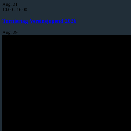
Aug.
21
10:00
-
16:00
Turniertag Vereinsjugend 2026
Aug.
29