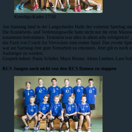
Kreisliga-Kader 17/18
Am Samstag fand in der Langscheider Halle der vorletzte Spieltag sta
Die Krankheits- und Verletzungswelle hatte nicht nur die erste Manns
zusammen bekommen. Trotzdem war alles in allem sehr erfolgreich! „
das Fazit von Coach An Vervecken zum ersten Spiel. Das zweite Spie
war am Samstag eine gute Netzarbeit zu erkennen. Jetzt gilt es noch 
Aufsteiger zu werden.
Gespielt haben: Paula Schäfer, Maya Blume, Alena Lindner, Lara Sc
RCS Jungen auch nicht von den RCS Damen zu stoppen