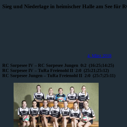
Sieg und Niederlage in heimischer Halle am See für
4. März 2018
RC Sorpesee IV – RC Sorpesee Jungen 0:2 (16:25;14:25)
RC Sorpesee IV – TuRa Freienohl II 2:0 (25:21;25:12)
RC Sorpesee Jungen – TuRa Freienohl II 2:0 (25:7;25:11)