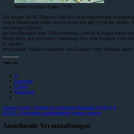
Herren-Kreisliga-Kader 17/18
Die Jungen des RC Sorpesee sind auch krankheitsbedingt ersatzgesch
vierten Mannschaft endete überraschend klar mit 2:0 für die Jungen
nur wenige Chancen.
Im Abschlussspiel hatte TuRa Freienohl 2 den RCS Jungen nichts entg
Möglichkeit, den geschulten Außenangreifern Jona Kemper, Felix Klef
Es spielten:
Jens Barthel, Johannes Fleischer, Jona Kemper, Felix Kleffner, Justin
Teilen mit:
X
Facebook
E-Mail
WhatsApp
Jugend forscht: 3 Punkte im vorletzten Heimspiel für RCS II
RCS II – Packendes Sauerlandderby knapp verloren
Anstehende Veranstaltungen