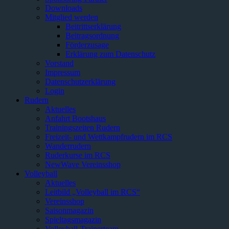
Downloads
Mitglied werden
Beitrittserklärung
Beitragsordnung
Förderzusage
Erklärung zum Datenschutz
Vorstand
Impressum
Datenschutzerklärung
Login
Rudern
Aktuelles
Anfahrt Bootshaus
Trainingszeiten Rudern
Freizeit- und Wettkampfrudern im RCS
Wanderrudern
Ruderkurse im RCS
NewWave Vereinsshop
Volleyball
Aktuelles
Leitbild „Volleyball im RCS“
Vereinsshop
Saisonmagazin
Spieltagsmagazin
Volleyball-Trainerteam