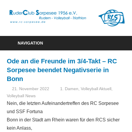
R
S
Rudern
1
–
NAVIGATION
Volleyball
e
–
Ode an die Freunde im 3/4-Takt – RC
Triathlon
Sorpesee beendet Negativserie in
Bonn
21. November 2022
Vanessa Vornweg
1. Damen
,
Volleyball Aktuell
,
Volleyball News
Nein, die letzten Aufeinandertreffen des RC Sorpesee
und SSF Fortuna
Bonn in der Stadt am Rhein waren für den RCS sicher
kein Anlass,