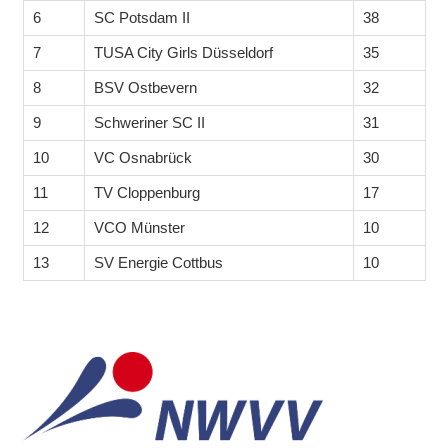
6
SC Potsdam II
38
7
TUSA City Girls Düsseldorf
35
8
BSV Ostbevern
32
9
Schweriner SC II
31
10
VC Osnabrück
30
11
TV Cloppenburg
17
12
VCO Münster
10
13
SV Energie Cottbus
10