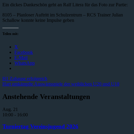
Ein dickes Dankeschön geht an Ralf Litera für das Foto zur Partie:
8105 – Planloser Auftritt im Schulzentrum – RCS Trainer Julian
Schallow konnte keine Impulse geben
Teilen mit:
X
Facebook
E-Mail
WhatsApp
Beitragsnavigation
Vorheriger
H1 Zuhause erfolgreich
Beitrag:
Nächster
Hart umkämpfte Auswärtsspiele der weiblichen U20 und U18
Beitrag:
Anstehende Veranstaltungen
Aug.
21
10:00
-
16:00
Turniertag Vereinsjugend 2026