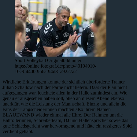
Sport Volleyball Originalbild unter:
https://online.fotograf.de/photo/40104010-
10c9-44d0-956a-94d81a9227a2
Wirkliche Erklärungen konnte der sichtlich überforderte Trainer
Julian Schallow nach der Partie nicht liefern. Dass der Plan nicht
aufgegangen war, leuchtete allen in der Halle zumindest ein. Wie
genau er ausgesehen haben soll, blieb an diesem Abend ebenso
unerklärt wie die Leistung der Mannschaft. Einzig und allein die
Fans der Langscheiderinnen machten also ihrem Namen
BLAUEWAND wieder einmal alle Ehre. Der Rahmen um die
Ballrollerinnen, Schreiberteam, DJ und Hallensprecher sowie das
gute Schiedsgericht war hervorragend und hätte ein rassigeres Spiel
verdient gehabt.