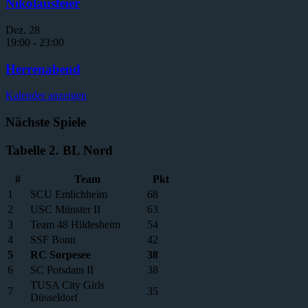
Nikolausfeier
Dez.
28
19:00
-
23:00
Herrenabend
Kalender anzeigen
Nächste Spiele
Tabelle 2. BL Nord
#
Team
Pkt
1
SCU Emlichheim
68
2
USC Münster II
63
3
Team 48 Hildesheim
54
4
SSF Bonn
42
5
RC Sorpesee
38
6
SC Potsdam II
38
TUSA City Girls
7
35
Düsseldorf