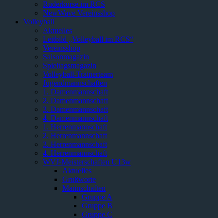
Ruderkurse im RCS
NewWave Vereinsshop
Volleyball
Aktuelles
Leitbild „Volleyball im RCS“
Vereinsshop
Saisonmagazin
Spieltagsmagazin
Volleyball-Trainerteam
Jugendmannschaften
1. Damenmannschaft
2. Damenmannschaft
3. Damenmannschaft
4. Damenmannschaft
1. Herrenmannschaft
2. Herrenmannschaft
3. Herrenmannschaft
4. Herrenmannschaft
WVJ-Meisterschaften U13w
Aktuelles
Grußworte
Mannschaften
Gruppe A
Gruppe B
Gruppe C