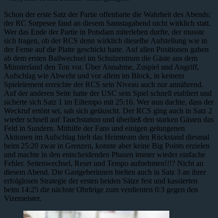
Schon der erste Satz der Partie offenbarte die Wahrheit des Abends:
der RC Sorpesee fand an diesem Samstagabend nicht wirklich statt.
Wer das Ende der Partie in Potsdam miterleben durfte, der musste
sich fragen, ob der RCS denn wirklich dieselbe Aufstellung wie in
der Ferne auf die Platte geschickt hatte. Auf allen Positionen gaben
ab dem ersten Ballwechsel im Schulzentrum die Gäste aus dem
Münsterland den Ton vor. Über Annahme, Zuspiel und Angriff,
Aufschlag wie Abwehr und vor allem im Block, in keinem
Spielelement erreichte der RCS sein Niveau auch nur annährend.
Auf der anderen Seite hatte der USC sein Spiel schnell etabliert und
sicherte sich Satz 1 im Eiltempo mit 25:16. Wer nun dachte, dass der
Weckruf ertönt sei, sah sich getäuscht. Der RCS ging auch in Satz 2
wieder schnell auf Tauchstation und überließ den starken Gästen das
Feld in Sundern. Mithilfe der Fans und einigen gelungenen
Aktionen im Aufschlag hielt das Heimteam den Rückstand diesmal
beim 25:20 zwar in Grenzen, konnte aber keine Big Points erzielen
und machte in den entscheidenden Phasen immer wieder einfache
Fehler. Seitenwechsel, Reset und Tempo aufnehmen!!!? Nicht an
diesem Abend. Die Gastgeberinnen hielten auch in Satz 3 an ihrer
erfolglosen Strategie der ersten beiden Sätze fest und kassierten
beim 14:25 die nächste Ohrfeige zum verdienten 0:3 gegen den
Vizemeister.