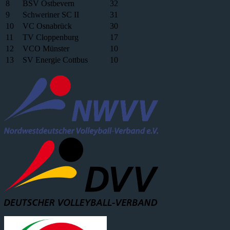
8
BSV Ostbevern
32
9
Schweriner SC II
31
10
VC Osnabrück
30
11
TV Cloppenburg
17
12
VCO Münster
10
13
SV Energie Cottbus
10