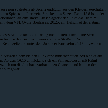
ause nun spätestens ab Spiel 2 endgültig aus den Kleidern geschüttelt
henen Spielstand über weite Strecken des Satzes. Beim 13:8 hatte der
berinnen, als eine starke Aufschlagserie der Gäste das Blatt im
ng dem VFL Oythe überlassen. 20:25, ein Tiefschlag der erstmal
dieses Mal die knappe Führung nicht halten. Eine kleine Serie
ge brachte das Team sich zurück auf die Straße in Richtung
in Reichweite und unter dem Jubel der Fans beim 25:17 im zweiten
n Auszeit einem kleinen Rückstand hinterherlaufen. 5:8 hieß es aus
ten. Ab dem 16:15 entwickelte sich ein Schlagabtausch mit Krimi
etztlich um die durchaus vorhandenen Chancen und hatte in der
enbürtig war.