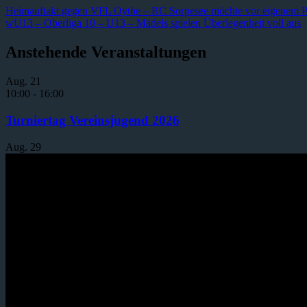
Beitragsnavigation
Vorheriger
Heimauftakt gegen VFL Oythe – RC Sorpesee möchte vor eigenem Pu
Beitrag:
Nächster
wU13 – Oberliga 10 – U13 – Mädels spielen Überlegenheit voll aus
Beitrag:
Anstehende Veranstaltungen
Aug.
21
10:00
-
16:00
Turniertag Vereinsjugend 2026
Aug.
29