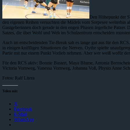
Den Höhepunkt der Sp
den eigenen Reihen versuchten die Mädels vom Sorpesee weiterhin all
Gastgeberinnen doch gerade in den engen Phasen ärgerliche Patzer. Die
Satzes, die über Wohl und Weh im Schulzentrum entscheiden mussten.
Auch im entscheidenden Tie-Break sah es lange gut aus für den RCS.
in einigen kniffligen Situationen die Nerven. Oythe spielte unaufgere
Partie mit nur einem Punkt Vorlieb nehmen. Aber wer weiß wofür der 
Für den RCS aktiv: Bonnie Bastert, Maya Blume, Antonia Brenscheidt
Victoria Vornweg, Vanessa Vornweg, Johanna Voß, Physio Anne Schm
Fotos: Ralf Litera
Teilen mit:
X
Facebook
E-Mail
WhatsApp