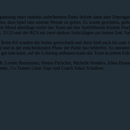
annung einer ohnehin aufreibenden Partie lieferte dann aber Durchg
es, dem Spiel eine erneute Wende zu geben. Es wurde geschrien, geflu
 Moral allerdings verlor das Team um ihre Spielführerin Kirsten Pracht
 23:23 und der RCS mit zwei starken Aufschlägen zur besten Zeit. Sa
 Beim 8:6 wurden die Seiten gewechselt und diese hielt auch bis zum
gt und in der entscheidenden Phase der Partie fast fehlerfrei. So musst
gut sein kann, auf die Leistung aufbauen kann das Team in jedem Fall
, Leonie Baumeister, Hanna Fleischer, Michelle Henkies, Alina Hustad
itz, Co-Trainer Linus Tepe und Coach Julian Schallow.