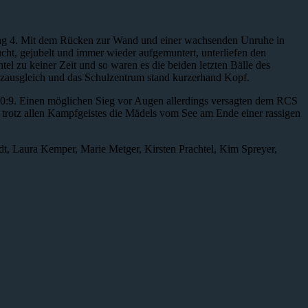
ang 4. Mit dem Rücken zur Wand und einer wachsenden Unruhe in
cht, gejubelt und immer wieder aufgemuntert, unterliefen den
el zu keiner Zeit und so waren es die beiden letzten Bälle des
tzausgleich und das Schulzentrum stand kurzerhand Kopf.
 10:9. Einen möglichen Sieg vor Augen allerdings versagten dem RCS
en trotz allen Kampfgeistes die Mädels vom See am Ende einer rassigen
.
t, Laura Kemper, Marie Metger, Kirsten Prachtel, Kim Spreyer,