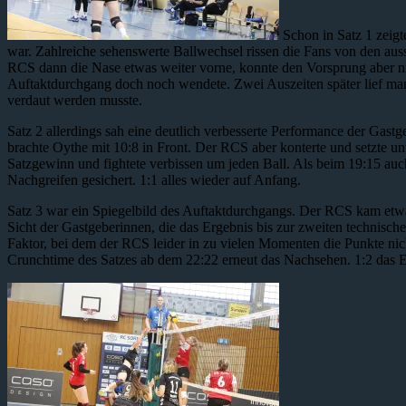
Schon in Satz 1 zeig
war. Zahlreiche sehenswerte Ballwechsel rissen die Fans von den auss
RCS dann die Nase etwas weiter vorne, konnte den Vorsprung aber nich
Auftaktdurchgang doch noch wendete. Zwei Auszeiten später lief ma
verdaut werden musste.
Satz 2 allerdings sah eine deutlich verbesserte Performance der Gast
brachte Oythe mit 10:8 in Front. Der RCS aber konterte und setzte u
Satzgewinn und fightete verbissen um jeden Ball. Als beim 19:15 au
Nachgreifen gesichert. 1:1 alles wieder auf Anfang.
Satz 3 war ein Spiegelbild des Auftaktdurchgangs. Der RCS kam etwas 
Sicht der Gastgeberinnen, die das Ergebnis bis zur zweiten technisch
Faktor, bei dem der RCS leider in zu vielen Momenten die Punkte nic
Crunchtime des Satzes ab dem 22:22 erneut das Nachsehen. 1:2 das Er