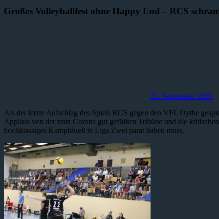
Großes Volleyballfest ohne Happy End – RCS schramm
21. September 2020
Als der letzte Aufschlag des Spiels RCS gegen den VFL Oythe gespie
Applaus von der trotz Corona gut gefüllten Tribüne und die kritischen
hochklassiges Kampfduell in Liga Zwei parat haben muss.