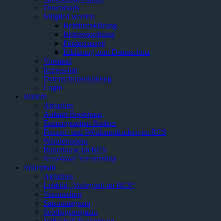
Downloads
Mitglied werden
Beitrittserklärung
Beitragsordnung
Förderzusage
Erklärung zum Datenschutz
Vorstand
Impressum
Datenschutzerklärung
Login
Rudern
Aktuelles
Anfahrt Bootshaus
Trainingszeiten Rudern
Freizeit- und Wettkampfrudern im RCS
Wanderrudern
Ruderkurse im RCS
NewWave Vereinsshop
Volleyball
Aktuelles
Leitbild „Volleyball im RCS“
Vereinsshop
Saisonmagazin
Spieltagsmagazin
Volleyball-Trainerteam