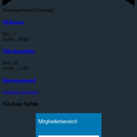
Hervorgehoben
Ganztägig
Skibasar
Dez.
5
16:00
-
18:00
Nikolausfeier
Dez.
28
19:00
-
23:00
Herrenabend
Kalender anzeigen
Nächste Spiele