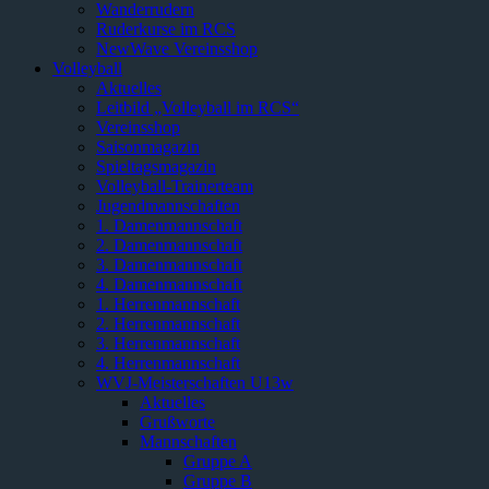
Wanderrudern
Ruderkurse im RCS
NewWave Vereinsshop
Volleyball
Aktuelles
Leitbild „Volleyball im RCS“
Vereinsshop
Saisonmagazin
Spieltagsmagazin
Volleyball-Trainerteam
Jugendmannschaften
1. Damenmannschaft
2. Damenmannschaft
3. Damenmannschaft
4. Damenmannschaft
1. Herrenmannschaft
2. Herrenmannschaft
3. Herrenmannschaft
4. Herrenmannschaft
WVJ-Meisterschaften U13w
Aktuelles
Grußworte
Mannschaften
Gruppe A
Gruppe B