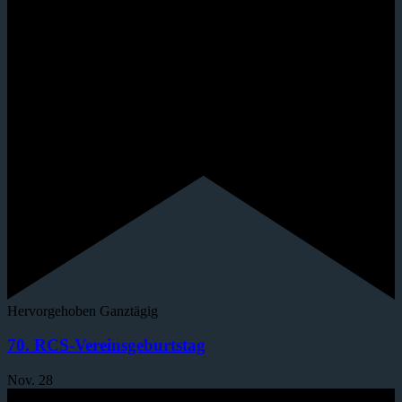
Hervorgehoben
Ganztägig
70. RCS-Vereinsgeburtstag
Nov.
28