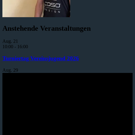
Anstehende Veranstaltungen
Aug.
21
10:00
-
16:00
Turniertag Vereinsjugend 2026
Aug.
29