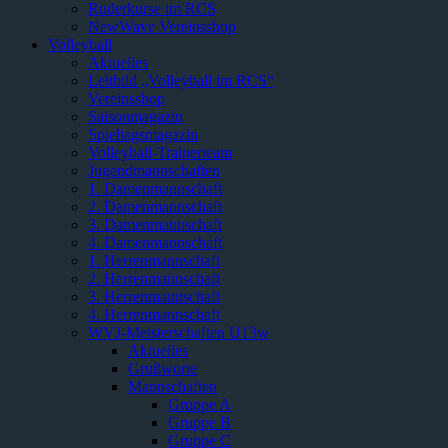
Ruderkurse im RCS
NewWave Vereinsshop
Volleyball
Aktuelles
Leitbild „Volleyball im RCS“
Vereinsshop
Saisonmagazin
Spieltagsmagazin
Volleyball-Trainerteam
Jugendmannschaften
1. Damenmannschaft
2. Damenmannschaft
3. Damenmannschaft
4. Damenmannschaft
1. Herrenmannschaft
2. Herrenmannschaft
3. Herrenmannschaft
4. Herrenmannschaft
WVJ-Meisterschaften U13w
Aktuelles
Grußworte
Mannschaften
Gruppe A
Gruppe B
Gruppe C