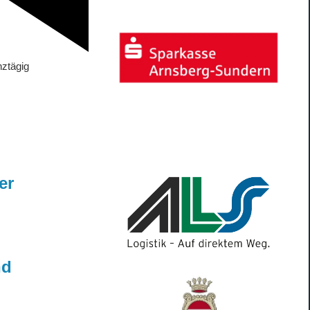
ztägig
er
nd