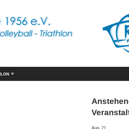
HLON
Anstehen
Veransta
Aug.
21