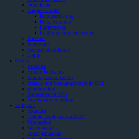
Downloads
Mitglied werden
Beitrittserklärung
Beitragsordnung
Förderzusage
Erklärung zum Datenschutz
Vorstand
Impressum
Datenschutzerklärung
Login
Rudern
Aktuelles
Anfahrt Bootshaus
Trainingszeiten Rudern
Freizeit- und Wettkampfrudern im RCS
Wanderrudern
Ruderkurse im RCS
NewWave Vereinsshop
Volleyball
Aktuelles
Leitbild „Volleyball im RCS“
Vereinsshop
Saisonmagazin
Spieltagsmagazin
Volleyball-Trainerteam