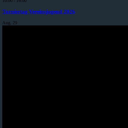
10:00
-
16:00
Turniertag Vereinsjugend 2026
Aug.
29