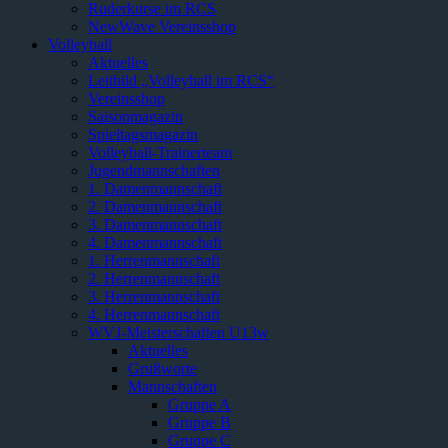
Ruderkurse im RCS
NewWave Vereinsshop
Volleyball
Aktuelles
Leitbild „Volleyball im RCS“
Vereinsshop
Saisonmagazin
Spieltagsmagazin
Volleyball-Trainerteam
Jugendmannschaften
1. Damenmannschaft
2. Damenmannschaft
3. Damenmannschaft
4. Damenmannschaft
1. Herrenmannschaft
2. Herrenmannschaft
3. Herrenmannschaft
4. Herrenmannschaft
WVJ-Meisterschaften U13w
Aktuelles
Grußworte
Mannschaften
Gruppe A
Gruppe B
Gruppe C