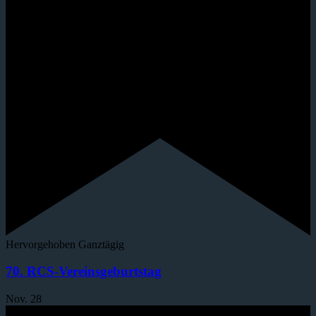
Hervorgehoben
Ganztägig
70. RCS-Vereinsgeburtstag
Nov.
28