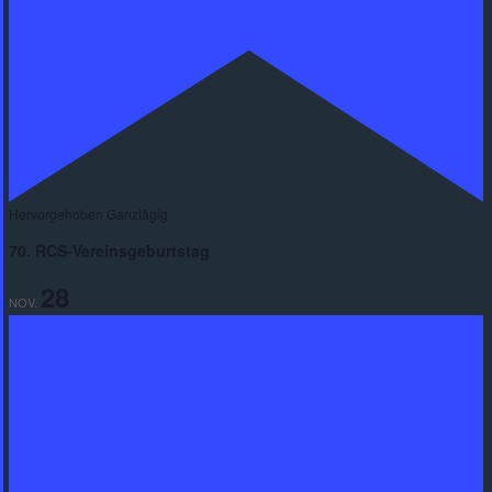
Hervorgehoben
Ganztägig
70. RCS-Vereinsgeburtstag
28
NOV.