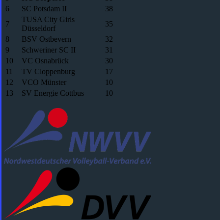
6
SC Potsdam II
38
TUSA City Girls
7
35
Düsseldorf
8
BSV Ostbevern
32
9
Schweriner SC II
31
10
VC Osnabrück
30
11
TV Cloppenburg
17
12
VCO Münster
10
13
SV Energie Cottbus
10