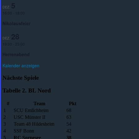
5
DEZ.
16:00
-
18:00
Nikolausfeier
28
DEZ.
19:00
-
23:00
Herrenabend
Kalender anzeigen
Nächste Spiele
Tabelle 2. BL Nord
#
Team
Pkt
1
SCU Emlichheim
68
2
USC Münster II
63
3
Team 48 Hildesheim
54
4
SSF Bonn
42
5
RC Sorpesee
38