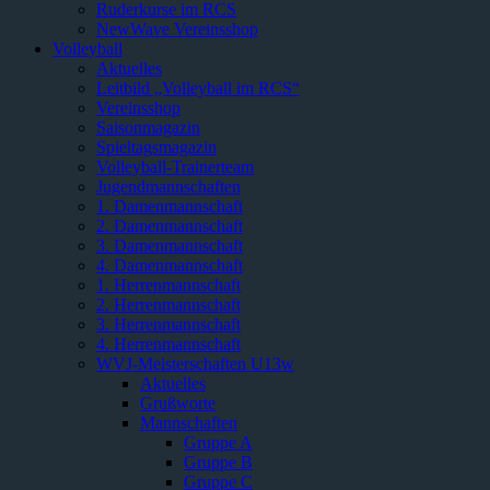
Ruderkurse im RCS
NewWave Vereinsshop
Volleyball
Aktuelles
Leitbild „Volleyball im RCS“
Vereinsshop
Saisonmagazin
Spieltagsmagazin
Volleyball-Trainerteam
Jugendmannschaften
1. Damenmannschaft
2. Damenmannschaft
3. Damenmannschaft
4. Damenmannschaft
1. Herrenmannschaft
2. Herrenmannschaft
3. Herrenmannschaft
4. Herrenmannschaft
WVJ-Meisterschaften U13w
Aktuelles
Grußworte
Mannschaften
Gruppe A
Gruppe B
Gruppe C