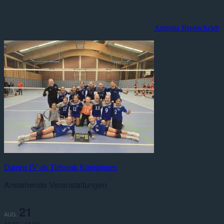
Antonia Brenscheidt
Beitragsnavigation
Vorheriger
Damen IV als Tiebreak Königinnen
Beitrag:
Anstehende Veranstaltungen
21
AUG.
10:00
-
16:00