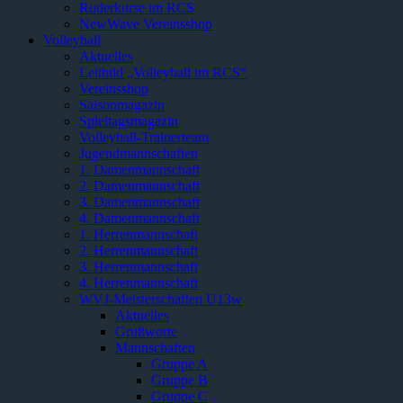
Ruderkurse im RCS
NewWave Vereinsshop
Volleyball
Aktuelles
Leitbild „Volleyball im RCS“
Vereinsshop
Saisonmagazin
Spieltagsmagazin
Volleyball-Trainerteam
Jugendmannschaften
1. Damenmannschaft
2. Damenmannschaft
3. Damenmannschaft
4. Damenmannschaft
1. Herrenmannschaft
2. Herrenmannschaft
3. Herrenmannschaft
4. Herrenmannschaft
WVJ-Meisterschaften U13w
Aktuelles
Grußworte
Mannschaften
Gruppe A
Gruppe B
Gruppe C