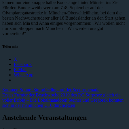
kamen nur eine knappe halbe Bootslänge hinter Münster ins Ziel.
Für den Bundeswettbewerb am 7./8. September auf der
Olympiaregattastrecke in München-Oberschleißheim, bei dem die
besten Nachwuchsruderer aller 16 Bundesländer an den Start gehen,
haben sich Mia und Anna einiges vorgenommen: „Wir wollen nicht
nur zum Shoppen nach München – Wir werden uns gut
vorbereiten!“
Teilen mit:
X
Facebook
E-Mail
WhatsApp
Beitragsnavigation
Vorheriger
Sommer, Sonne, Strandfeeling auf der Seepromenade
Beitrag:
Nächster
Erstes Turnier der Beachwoche 2019 des RC Sorpesee gleich ein
Beitrag:
voller Erfolg – Die Lokalmatadoren Steiner und Gregorek konnten
sich in der männlichen U16 durchsetzen
Anstehende Veranstaltungen