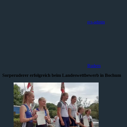
rcs-admin
Rudern
Sorperuderer erfolgreich beim Landeswettbewerb in Bochum