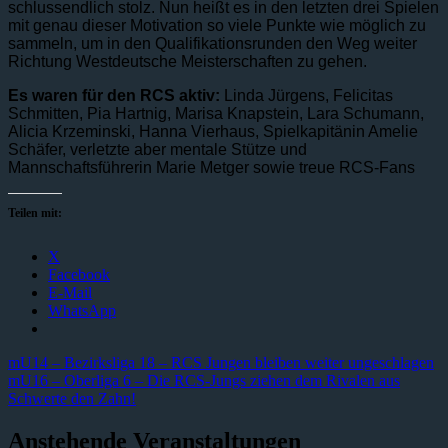
schlussendlich stolz. Nun heißt es in den letzten drei Spielen
mit genau dieser Motivation so viele Punkte wie möglich zu
sammeln, um in den Qualifikationsrunden den Weg weiter
Richtung Westdeutsche Meisterschaften zu gehen.
Es waren für den RCS aktiv:
Linda Jürgens, Felicitas
Schmitten, Pia Hartnig, Marisa Knapstein, Lara Schumann,
Alicia Krzeminski, Hanna Vierhaus, Spielkapitänin Amelie
Schäfer, verletzte aber mentale Stütze und
Mannschaftsführerin Marie Metger sowie treue RCS-Fans
Teilen mit:
X
Facebook
E-Mail
WhatsApp
Beitragsnavigation
Vorheriger
mU14 – Bezirksliga 18 – RCS Jungen bleiben weiter ungeschlagen
Beitrag:
Nächster
mU16 – Oberliga 6 – Die RCS-Jungs ziehen dem Rivalen aus
Beitrag:
Schwerte den Zahn!
Anstehende Veranstaltungen