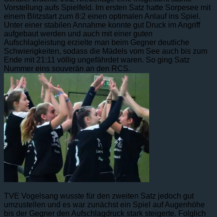
Vorstellung aufs Spielfeld. Im ersten Satz hatte Sorpesee mit
einem Blitzstart zum 8:2 einen optimalen Anlauf ins Spiel.
Unter einer stabilen Annahme konnte gut Druck im Angriff
aufgebaut werden und auch mit einer guten
Aufschlagleistung erzielte man beim Gegner deutliche
Schwierigkeiten, sodass die Mädels vom See auch bis zum
Ende mit 21:11 völlig ungefährdet waren. So ging Satz
Nummer eins souverän an den RCS.
TVE Vogelsang wusste für den zweiten Satz jedoch gut
umzustellen und es war zunächst ein Spiel auf Augenhöhe
bis der Gegner den Aufschlagdruck stark steigerte. Folglich