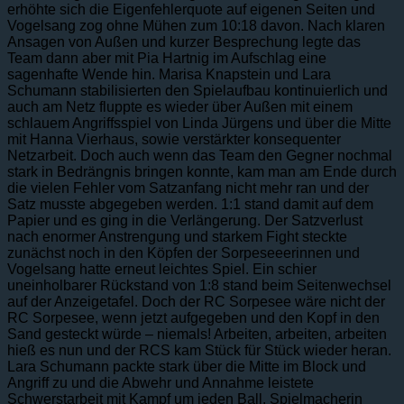
erhöhte sich die Eigenfehlerquote auf eigenen Seiten und
Vogelsang zog ohne Mühen zum 10:18 davon. Nach klaren
Ansagen von Außen und kurzer Besprechung legte das
Team dann aber mit Pia Hartnig im Aufschlag eine
sagenhafte Wende hin. Marisa Knapstein und Lara
Schumann stabilisierten den Spielaufbau kontinuierlich und
auch am Netz fluppte es wieder über Außen mit einem
schlauem Angriffsspiel von Linda Jürgens und über die Mitte
mit Hanna Vierhaus, sowie verstärkter konsequenter
Netzarbeit. Doch auch wenn das Team den Gegner nochmal
stark in Bedrängnis bringen konnte, kam man am Ende durch
die vielen Fehler vom Satzanfang nicht mehr ran und der
Satz musste abgegeben werden. 1:1 stand damit auf dem
Papier und es ging in die Verlängerung. Der Satzverlust
nach enormer Anstrengung und starkem Fight steckte
zunächst noch in den Köpfen der Sorpeseeerinnen und
Vogelsang hatte erneut leichtes Spiel. Ein schier
uneinholbarer Rückstand von 1:8 stand beim Seitenwechsel
auf der Anzeigetafel. Doch der RC Sorpesee wäre nicht der
RC Sorpesee, wenn jetzt aufgegeben und den Kopf in den
Sand gesteckt würde – niemals! Arbeiten, arbeiten, arbeiten
hieß es nun und der RCS kam Stück für Stück wieder heran.
Lara Schumann packte stark über die Mitte im Block und
Angriff zu und die Abwehr und Annahme leistete
Schwerstarbeit mit Kampf um jeden Ball. Spielmacherin