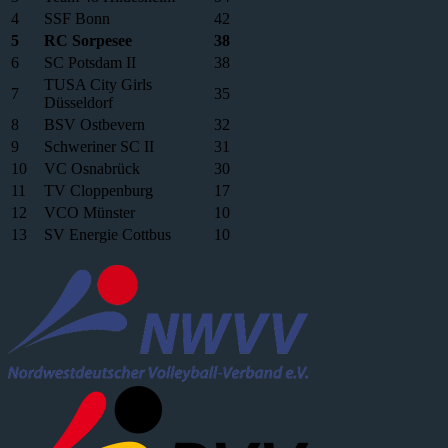
4
SSF Bonn
42
5
RC Sorpesee
38
6
SC Potsdam II
38
TUSA City Girls
7
35
Düsseldorf
8
BSV Ostbevern
32
9
Schweriner SC II
31
10
VC Osnabrück
30
11
TV Cloppenburg
17
12
VCO Münster
10
13
SV Energie Cottbus
10