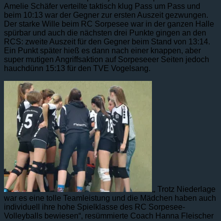
Amelie Schäfer verteilte taktisch klug Pass um Pass und
beim 10:13 war der Gegner zur ersten Auszeit gezwungen.
Der starke Wille beim RC Sorpesee war in der ganzen Halle
spürbar und auch die nächsten drei Punkte gingen an den
RCS: zweite Auszeit für den Gegner beim Stand von 13:14.
Ein Punkt später hieß es dann nach einer knappen, aber
super mutigen Angriffsaktion auf Sorpeseeer Seiten jedoch
hauchdünn 15:13 für den TVE Vogelsang.
„
Trotz Niederlage
war es eine tolle Teamleistung und die Mädchen haben auch
individuell ihre hohe Spielklasse des RC Sorpesee-
Volleyballs bewiesen“, resümmierte Coach Hanna Fleischer