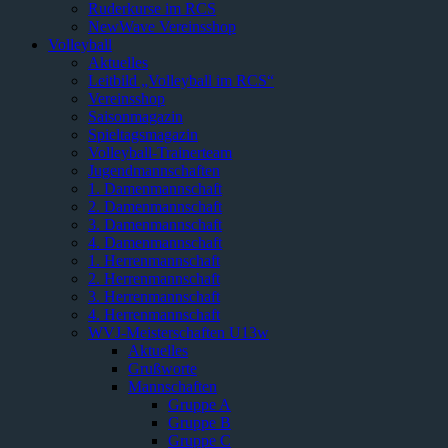
Ruderkurse im RCS
NewWave Vereinsshop
Volleyball
Aktuelles
Leitbild „Volleyball im RCS“
Vereinsshop
Saisonmagazin
Spieltagsmagazin
Volleyball-Trainerteam
Jugendmannschaften
1. Damenmannschaft
2. Damenmannschaft
3. Damenmannschaft
4. Damenmannschaft
1. Herrenmannschaft
2. Herrenmannschaft
3. Herrenmannschaft
4. Herrenmannschaft
WVJ-Meisterschaften U13w
Aktuelles
Grußworte
Mannschaften
Gruppe A
Gruppe B
Gruppe C