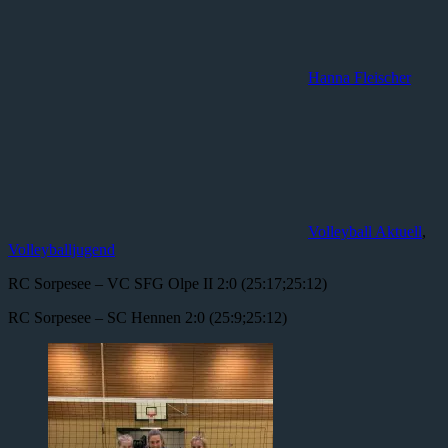
Hanna Fleischer
Volleyball Aktuell
,
Volleyballjugend
RC Sorpesee – VC SFG Olpe II 2:0 (25:17;25:12)
RC Sorpesee – SC Hennen 2:0 (25:9;25:12)