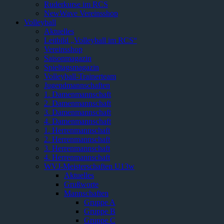
Ruderkurse im RCS
NewWave Vereinsshop
Volleyball
Aktuelles
Leitbild „Volleyball im RCS“
Vereinsshop
Saisonmagazin
Spieltagsmagazin
Volleyball-Trainerteam
Jugendmannschaften
1. Damenmannschaft
2. Damenmannschaft
3. Damenmannschaft
4. Damenmannschaft
1. Herrenmannschaft
2. Herrenmannschaft
3. Herrenmannschaft
4. Herrenmannschaft
WVJ-Meisterschaften U13w
Aktuelles
Grußworte
Mannschaften
Gruppe A
Gruppe B
Gruppe C