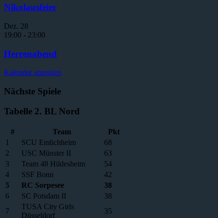
Nikolausfeier
Dez.
28
19:00
-
23:00
Herrenabend
Kalender anzeigen
Nächste Spiele
Tabelle 2. BL Nord
#
Team
Pkt
1
SCU Emlichheim
68
2
USC Münster II
63
3
Team 48 Hildesheim
54
4
SSF Bonn
42
5
RC Sorpesee
38
6
SC Potsdam II
38
TUSA City Girls
7
35
Düsseldorf