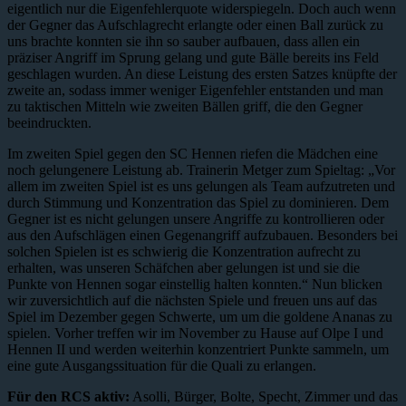
eigentlich nur die Eigenfehlerquote widerspiegeln. Doch auch wenn
der Gegner das Aufschlagrecht erlangte oder einen Ball zurück zu
uns brachte konnten sie ihn so sauber aufbauen, dass allen ein
präziser Angriff im Sprung gelang und gute Bälle bereits ins Feld
geschlagen wurden. An diese Leistung des ersten Satzes knüpfte der
zweite an, sodass immer weniger Eigenfehler entstanden und man
zu taktischen Mitteln wie zweiten Bällen griff, die den Gegner
beeindruckten.
Im zweiten Spiel gegen den SC Hennen riefen die Mädchen eine
noch gelungenere Leistung ab. Trainerin Metger zum Spieltag: „Vor
allem im zweiten Spiel ist es uns gelungen als Team aufzutreten und
durch Stimmung und Konzentration das Spiel zu dominieren. Dem
Gegner ist es nicht gelungen unsere Angriffe zu kontrollieren oder
aus den Aufschlägen einen Gegenangriff aufzubauen. Besonders bei
solchen Spielen ist es schwierig die Konzentration aufrecht zu
erhalten, was unseren Schäfchen aber gelungen ist und sie die
Punkte von Hennen sogar einstellig halten konnten.“ Nun blicken
wir zuversichtlich auf die nächsten Spiele und freuen uns auf das
Spiel im Dezember gegen Schwerte, um um die goldene Ananas zu
spielen. Vorher treffen wir im November zu Hause auf Olpe I und
Hennen II und werden weiterhin konzentriert Punkte sammeln, um
eine gute Ausgangssituation für die Quali zu erlangen.
Für den RCS aktiv:
Asolli, Bürger, Bolte, Specht, Zimmer und das