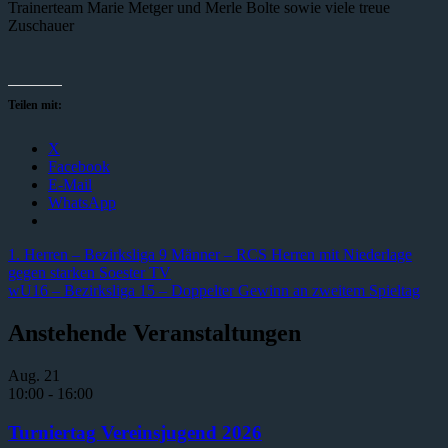
Trainerteam Marie Metger und Merle Bolte sowie viele treue
Zuschauer
Teilen mit:
X
Facebook
E-Mail
WhatsApp
Beitragsnavigation
Vorheriger
1. Herren – Bezirksliga 9 Männer – RCS Herren mit Niederlage
Beitrag:
gegen starken Soester TV
Nächster
wU16 – Bezirksliga 15 – Doppelter Gewinn an zweitem Spieltag
Beitrag:
Anstehende Veranstaltungen
Aug.
21
10:00
-
16:00
Turniertag Vereinsjugend 2026