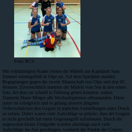
Foto: RCS
Mit vollständigem Kader reisten die Mädels um Kapitänin Sara
Zimmer sonntagsfrüh in Olpe an. Auf dem Spielplan standen
Begegnungen gegen die zweite Mannschaft von Olpe und den SC
Hennen. Zuversichtlich starteten die Mädels vom See in den ersten
Satz, bei dem sie schnell in Führung gehen konnten, sodass
Trainerin Marie Metger alle Wechseloptionen offenstanden. Diese
nutze sie erfolgreich und es gelang unseren jüngsten
Volleyschäfchen den Gegner in jeglichen Aufstellungen unter Druck
zu setzen. Dabei waren viele Aufschläge so präzise, dass der Gegner
es nicht geschafft hat einen Gegenangriff aufzubauen. Durch die
ungewohnt kleine Feldgröße wurden allerdings auch viele
Aufschläge ins Aus geschlagen, wodurch die Punkte der Gegner