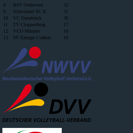
8
BSV Ostbevern
32
9
Schweriner SC II
31
10
VC Osnabrück
30
11
TV Cloppenburg
17
12
VCO Münster
10
13
SV Energie Cottbus
10