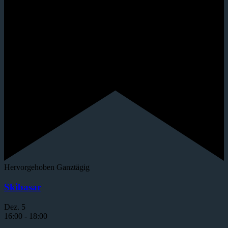
Hervorgehoben
Ganztägig
Skibasar
Dez.
5
16:00
-
18:00