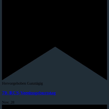
Hervorgehoben
Ganztägig
70. RCS-Vereinsgeburtstag
Nov.
28