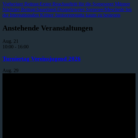
Vorheriger Beitrag:
Erster Beachauftritt für die Sorpeseeer Männer
Nächster Beitrag:
Sauerland-Doppelzweier Sorpesee/Meschede bei
der Internationalen Kölner Juniorenregatta kaum zu besiegen
Anstehende Veranstaltungen
Aug.
21
10:00
-
16:00
Turniertag Vereinsjugend 2026
Aug.
29