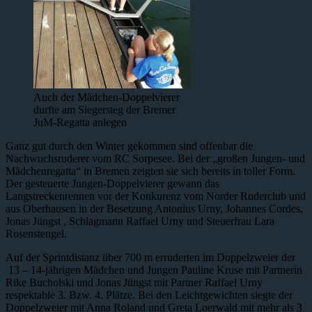
Auch der Mädchen-Doppelvierer
durfte am Siegersteg der Bremer
JuM-Regatta anlegen
Ganz gut durch den Winter gekommen sind offenbar die
Nachwuchsruderer vom RC Sorpesee. Bei der „großen Jungen- und
Mädchenregatta“ in Bremen zeigten sie sich bereits in toller Form.
Der gesteuerte Jungen-Doppelvierer gewann das
Langstreckenrennen vor der Konkurenz vom Norder Ruderclub und
aus Oberhausen in der Besetzung Antonius Urny, Johannes Cordes,
Jonas Jüngst , Schlagmann Raffael Urny und Steuerfrau Lara
Rosenstengel.
Auf der Sprintdistanz über 700 m erruderten im Doppelzweier der
13 – 14-jährigen Mädchen und Jungen Pauline Kruse mit Partnerin
Rike Bucholski und Jonas Jüngst mit Partner Raffael Urny
respektable 3. Bzw. 4. Plätze. Bei den Leichtgewichten siegte der
Doppelzweier mit Anna Roland und Greta Loerwald mit mehr als 3