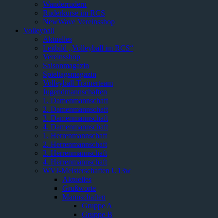
Wanderrudern
Ruderkurse im RCS
NewWave Vereinsshop
Volleyball
Aktuelles
Leitbild „Volleyball im RCS“
Vereinsshop
Saisonmagazin
Spieltagsmagazin
Volleyball-Trainerteam
Jugendmannschaften
1. Damenmannschaft
2. Damenmannschaft
3. Damenmannschaft
4. Damenmannschaft
1. Herrenmannschaft
2. Herrenmannschaft
3. Herrenmannschaft
4. Herrenmannschaft
WVJ-Meisterschaften U13w
Aktuelles
Grußworte
Mannschaften
Gruppe A
Gruppe B