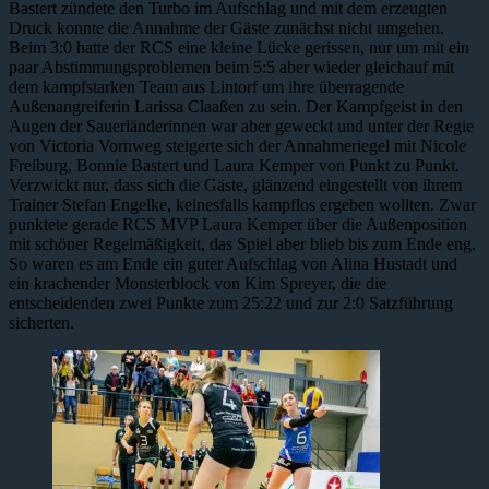
Bastert zündete den Turbo im Aufschlag und mit dem erzeugten
Druck konnte die Annahme der Gäste zunächst nicht umgehen.
Beim 3:0 hatte der RCS eine kleine Lücke gerissen, nur um mit ein
paar Abstimmungsproblemen beim 5:5 aber wieder gleichauf mit
dem kampfstarken Team aus Lintorf um ihre überragende
Außenangreiferin Larissa Claaßen zu sein. Der Kampfgeist in den
Augen der Sauerländerinnen war aber geweckt und unter der Regie
von Victoria Vornweg steigerte sich der Annahmeriegel mit Nicole
Freiburg, Bonnie Bastert und Laura Kemper von Punkt zu Punkt.
Verzwickt nur, dass sich die Gäste, glänzend eingestellt von ihrem
Trainer Stefan Engelke, keinesfalls kampflos ergeben wollten. Zwar
punktete gerade RCS MVP Laura Kemper über die Außenposition
mit schöner Regelmäßigkeit, das Spiel aber blieb bis zum Ende eng.
So waren es am Ende ein guter Aufschlag von Alina Hustadt und
ein krachender Monsterblock von Kim Spreyer, die die
entscheidenden zwei Punkte zum 25:22 und zur 2:0 Satzführung
sicherten.