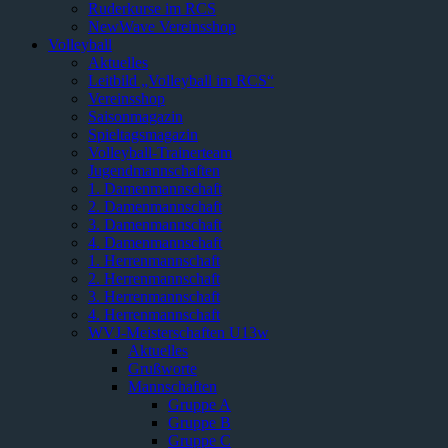
Ruderkurse im RCS
NewWave Vereinsshop
Volleyball
Aktuelles
Leitbild „Volleyball im RCS“
Vereinsshop
Saisonmagazin
Spieltagsmagazin
Volleyball-Trainerteam
Jugendmannschaften
1. Damenmannschaft
2. Damenmannschaft
3. Damenmannschaft
4. Damenmannschaft
1. Herrenmannschaft
2. Herrenmannschaft
3. Herrenmannschaft
4. Herrenmannschaft
WVJ-Meisterschaften U13w
Aktuelles
Grußworte
Mannschaften
Gruppe A
Gruppe B
Gruppe C