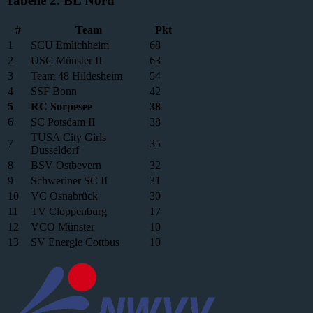
Tabelle 2. BL Nord
#
Team
Pkt
1
SCU Emlichheim
68
2
USC Münster II
63
3
Team 48 Hildesheim
54
4
SSF Bonn
42
5
RC Sorpesee
38
6
SC Potsdam II
38
TUSA City Girls
7
35
Düsseldorf
8
BSV Ostbevern
32
9
Schweriner SC II
31
10
VC Osnabrück
30
11
TV Cloppenburg
17
12
VCO Münster
10
13
SV Energie Cottbus
10