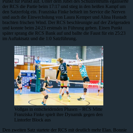
Punkt für Punkt auf. Unter dem Jubel des Schulzentrums egalisierte
der RCS die Partie beim 17:17 und stieg in den heißen Kampf um
den Satzerfolg ein. Franziska Finke behielt im Service die Nerven
und auch die Einwechslung von Laura Kemper und Alina Hustadt
brachten frischen Wind. Der RCS beschleunigte auf der Zielgeraden
und konnte beim 24:23 erstmals in Führung gehen. Einen Punkt
später sprang die RCS Bank auf und ballte die Faust für ein 25:23
im Auftaktsatz und die 1:0 Satzführung.
Vollgas in entscheidenden Phasen – RCS Mitte
Franziska Finke spielt ihre Dynamik gegen den
Lintorfer Block aus
Den zweiten Satz startete der RCS mit deutlich mehr Elan. Bonnie