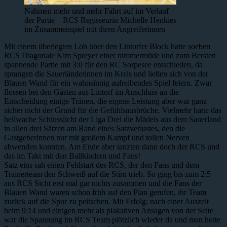
Nahmen mehr und mehr Fahrt auf im Verlauf
der Partie – RCS Regisseurin Michelle Henkies
im Zusammenspiel mit ihren Angreiferinnen
Mit einem überlegten Lob über den Lintorfer Block hatte soeben
RCS Diagonale Kim Spreyer einer nimmermüde und zum Bersten
spannende Partie mit 3:0 für den RC Sorpesee entschieden, da
sprangen die Sauerländerinnen im Kreis und ließen sich von der
Blauen Wand für ein wahnsinnig aufreibendes Spiel feiern. Zwar
flossen bei den Gästen aus Lintorf im Anschluss an die
Entscheidung einige Tränen, die eigene Leistung aber war ganz
sicher nicht der Grund für die Gefühlsausbrüche. Vielmehr hatte das
hellwache Schlusslicht der Liga Drei die Mädels aus dem Sauerland
in allen drei Sätzen am Rand eines Satzverlustes, den die
Gastgeberinnen nur mit großem Kampf und tollen Nerven
abwenden konnten. Am Ende aber tanzten dann doch der RCS und
das im Takt mit den Ballkindern und Fans!
Satz eins sah einen Fehlstart des RCS, der den Fans und dem
Trainerteam den Schweiß auf die Stirn trieb. So ging bis zum 2:5
aus RCS Sicht erst mal gar nichts zusammen und die Fans der
Blauen Wand waren schon früh auf den Plan gerufen, ihr Team
zurück auf die Spur zu peitschen. Mit Erfolg: nach einer Auszeit
beim 9:14 und einigen mehr als plakativen Ansagen von der Seite
war die Spannung im RCS Team plötzlich wieder da und man holte