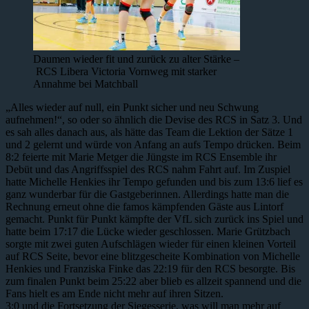
Daumen wieder fit und zurück zu alter Stärke –
RCS Libera Victoria Vornweg mit starker
Annahme bei Matchball
„Alles wieder auf null, ein Punkt sicher und neu Schwung
aufnehmen!“, so oder so ähnlich die Devise des RCS in Satz 3. Und
es sah alles danach aus, als hätte das Team die Lektion der Sätze 1
und 2 gelernt und würde von Anfang an aufs Tempo drücken. Beim
8:2 feierte mit Marie Metger die Jüngste im RCS Ensemble ihr
Debüt und das Angriffsspiel des RCS nahm Fahrt auf. Im Zuspiel
hatte Michelle Henkies ihr Tempo gefunden und bis zum 13:6 lief es
ganz wunderbar für die Gastgeberinnen. Allerdings hatte man die
Rechnung erneut ohne die famos kämpfenden Gäste aus Lintorf
gemacht. Punkt für Punkt kämpfte der VfL sich zurück ins Spiel und
hatte beim 17:17 die Lücke wieder geschlossen. Marie Grützbach
sorgte mit zwei guten Aufschlägen wieder für einen kleinen Vorteil
auf RCS Seite, bevor eine blitzgescheite Kombination von Michelle
Henkies und Franziska Finke das 22:19 für den RCS besorgte. Bis
zum finalen Punkt beim 25:22 aber blieb es allzeit spannend und die
Fans hielt es am Ende nicht mehr auf ihren Sitzen.
3:0 und die Fortsetzung der Siegesserie, was will man mehr auf