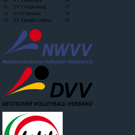
10
VC Osnabrück
30
11
TV Cloppenburg
17
12
VCO Münster
10
13
SV Energie Cottbus
10