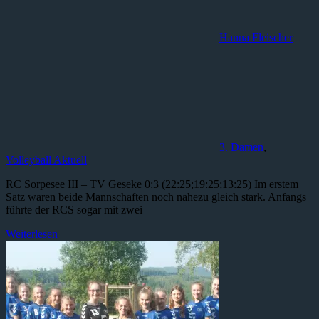
Hanna Fleischer
3. Damen
,
Volleyball Aktuell
RC Sorpesee III – TV Geseke 0:3 (22:25;19:25;13:25) Im erstem
Satz waren beide Mannschaften noch nahezu gleich stark. Anfangs
führte der RCS sogar mit zwei
Weiterlesen