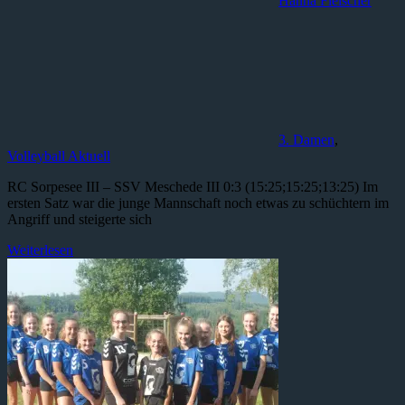
Hanna Fleischer
3. Damen
,
Volleyball Aktuell
RC Sorpesee III – SSV Meschede III 0:3 (15:25;15:25;13:25) Im
ersten Satz war die junge Mannschaft noch etwas zu schüchtern im
Angriff und steigerte sich
Weiterlesen