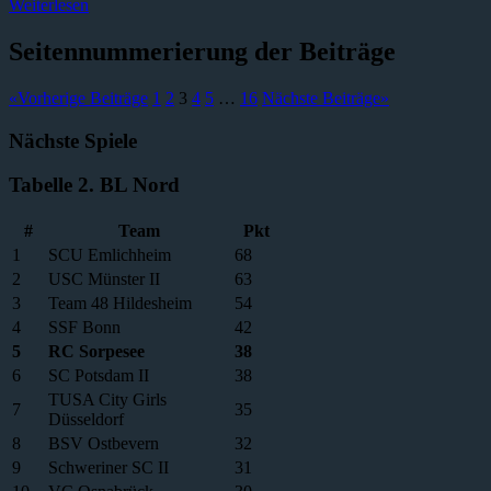
Weiterlesen
Seitennummerierung der Beiträge
«
Vorherige Beiträge
1
2
3
4
5
…
16
Nächste Beiträge
»
Nächste Spiele
Tabelle 2. BL Nord
#
Team
Pkt
1
SCU Emlichheim
68
2
USC Münster II
63
3
Team 48 Hildesheim
54
4
SSF Bonn
42
5
RC Sorpesee
38
6
SC Potsdam II
38
TUSA City Girls
7
35
Düsseldorf
8
BSV Ostbevern
32
9
Schweriner SC II
31