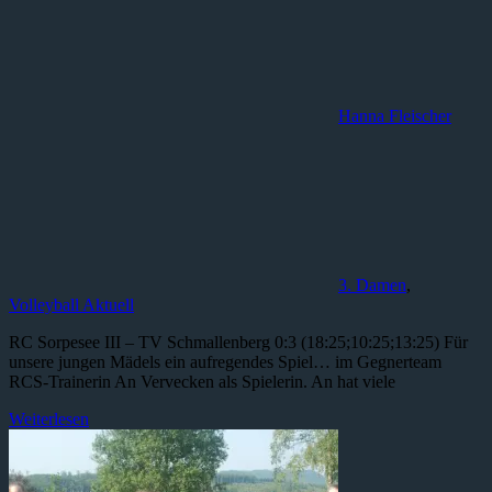
Hanna Fleischer
3. Damen
,
Volleyball Aktuell
RC Sorpesee III – TV Schmallenberg 0:3 (18:25;10:25;13:25) Für
unsere jungen Mädels ein aufregendes Spiel… im Gegnerteam
RCS-Trainerin An Vervecken als Spielerin. An hat viele
Weiterlesen