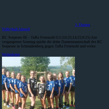
3. Damen
,
Volleyball Aktuell
RC Sorpesee III – TuRa Freienohl 0:3 (10:25;14:25;9:25) Am
vergangenen Sonntag spielte die dritte Damenmannschaft des RC
Sorpesee in Schmallenberg gegen TuRa Freienohl und verlor
Weiterlesen