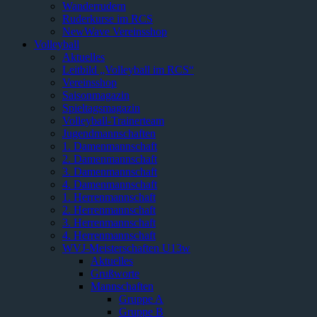
Wanderrudern
Ruderkurse im RCS
NewWave Vereinsshop
Volleyball
Aktuelles
Leitbild „Volleyball im RCS“
Vereinsshop
Saisonmagazin
Spieltagsmagazin
Volleyball-Trainerteam
Jugendmannschaften
1. Damenmannschaft
2. Damenmannschaft
3. Damenmannschaft
4. Damenmannschaft
1. Herrenmannschaft
2. Herrenmannschaft
3. Herrenmannschaft
4. Herrenmannschaft
WVJ-Meisterschaften U13w
Aktuelles
Grußworte
Mannschaften
Gruppe A
Gruppe B