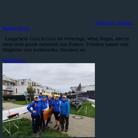
Allgemein
,
Rudern
,
Rudern News
Langscheid. Grau in Grau die Wetterlage, Wind, Regen, alles in
allem nicht gerade einladend zum Rudern. Trotzdem kamen viele
Mitglieder zum traditionellen Abrudern am
Weiterlesen