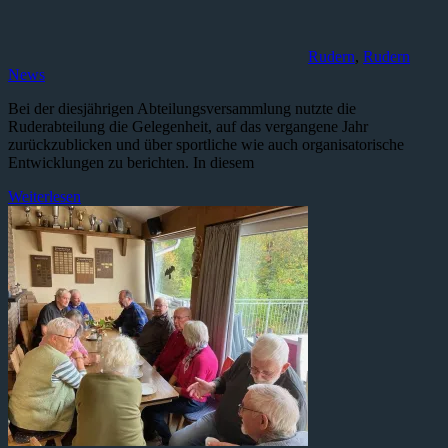
Rudern
,
Rudern
News
Bei der diesjährigen Abteilungsversammlung nutzte die
Ruderabteilung die Gelegenheit, auf das vergangene Jahr
zurückzublicken und über sportliche wie auch organisatorische
Entwicklungen zu berichten. In diesem
Weiterlesen