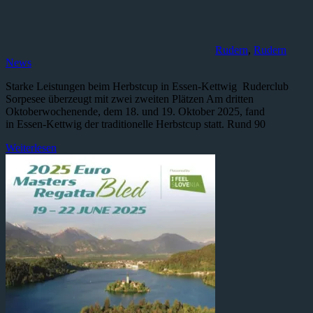
Rudern
,
Rudern
News
Starke Leistungen beim Herbstcup in Essen-Kettwig Ruderclub
Sorpesee überzeugt mit zwei zweiten Plätzen Am dritten
Oktoberwochenende, dem 18. und 19. Oktober 2025, fand
in Essen-Kettwig der traditionelle Herbstcup statt. Rund 90
Weiterlesen