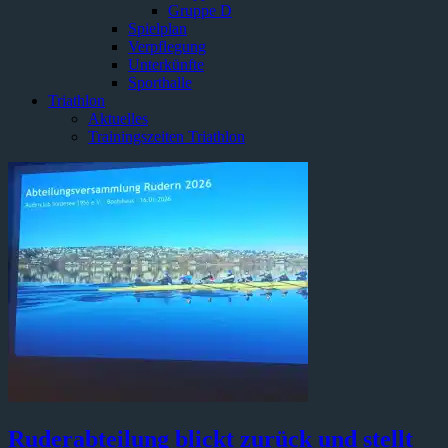
Gruppe D
Spielplan
Verpflegung
Unterkünfte
Sporthalle
Triathlon
Aktuelles
Trainingszeiten Triathlon
Ruderabteilung blickt zurück und stellt