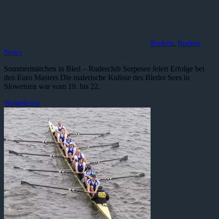
Rudern
,
Rudern
News
Sommermärchen in Bled – Ruderclub Sorpesee feiert Erfolge bei
den Euro Masters Die malerische Kulisse des Bleder Sees in
Slowenien war vom 19. bis 22.
Weiterlesen