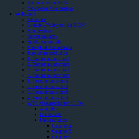
Ruderkurse im RCS
NewWave Vereinsshop
Volleyball
Aktuelles
Leitbild „Volleyball im RCS“
Vereinsshop
Saisonmagazin
Spieltagsmagazin
Volleyball-Trainerteam
Jugendmannschaften
1. Damenmannschaft
2. Damenmannschaft
3. Damenmannschaft
4. Damenmannschaft
1. Herrenmannschaft
2. Herrenmannschaft
3. Herrenmannschaft
4. Herrenmannschaft
WVJ-Meisterschaften U13w
Aktuelles
Grußworte
Mannschaften
Gruppe A
Gruppe B
Gruppe C