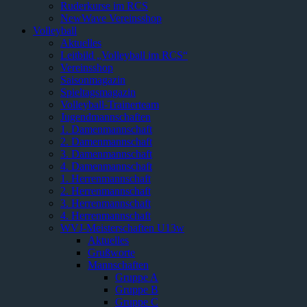
Ruderkurse im RCS
NewWave Vereinsshop
Volleyball
Aktuelles
Leitbild „Volleyball im RCS“
Vereinsshop
Saisonmagazin
Spieltagsmagazin
Volleyball-Trainerteam
Jugendmannschaften
1. Damenmannschaft
2. Damenmannschaft
3. Damenmannschaft
4. Damenmannschaft
1. Herrenmannschaft
2. Herrenmannschaft
3. Herrenmannschaft
4. Herrenmannschaft
WVJ-Meisterschaften U13w
Aktuelles
Grußworte
Mannschaften
Gruppe A
Gruppe B
Gruppe C