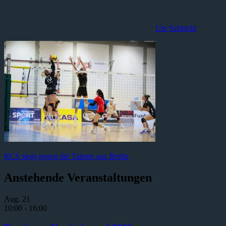
Ute Schlecht
Beitragsnavigation
Vorheriger
RCS siegt gegen die Talente aus Berlin
Beitrag:
Anstehende Veranstaltungen
Aug.
21
10:00
-
16:00