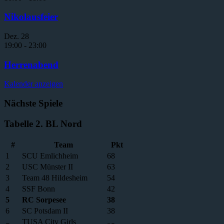
Nikolausfeier
Dez.
28
19:00
-
23:00
Herrenabend
Kalender anzeigen
Nächste Spiele
Tabelle 2. BL Nord
#
Team
Pkt
1
SCU Emlichheim
68
2
USC Münster II
63
3
Team 48 Hildesheim
54
4
SSF Bonn
42
5
RC Sorpesee
38
6
SC Potsdam II
38
TUSA City Girls