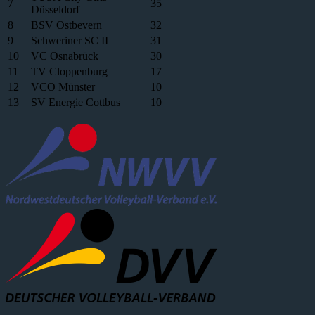
7
35
Düsseldorf
8
BSV Ostbevern
32
9
Schweriner SC II
31
10
VC Osnabrück
30
11
TV Cloppenburg
17
12
VCO Münster
10
13
SV Energie Cottbus
10