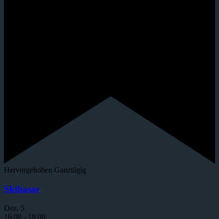
Hervorgehoben
Ganztägig
Skibasar
Dez.
5
16:00
-
18:00