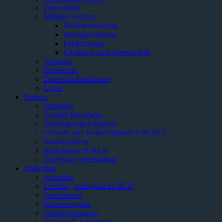
Downloads
Mitglied werden
Beitrittserklärung
Beitragsordnung
Förderzusage
Erklärung zum Datenschutz
Vorstand
Impressum
Datenschutzerklärung
Login
Rudern
Aktuelles
Anfahrt Bootshaus
Trainingszeiten Rudern
Freizeit- und Wettkampfrudern im RCS
Wanderrudern
Ruderkurse im RCS
NewWave Vereinsshop
Volleyball
Aktuelles
Leitbild „Volleyball im RCS“
Vereinsshop
Saisonmagazin
Spieltagsmagazin
Volleyball-Trainerteam