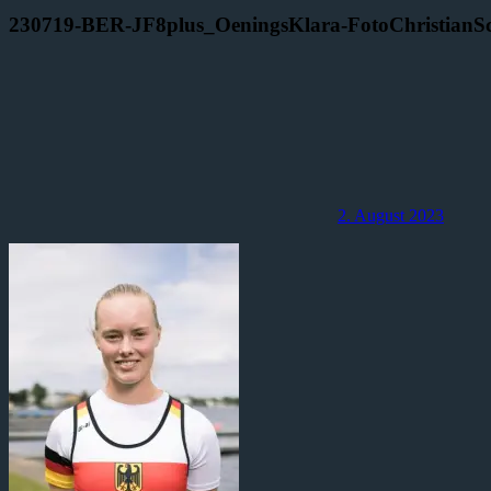
230719-BER-JF8plus_OeningsKlara-FotoChristianSc
2. August 2023