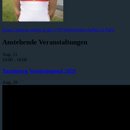
Beitragsnavigation
Vorheriger
Klara Oenings startet in die U19-Weltmeisterschaften in Paris
Beitrag:
Anstehende Veranstaltungen
Aug.
21
10:00
-
16:00
Turniertag Vereinsjugend 2026
Aug.
29